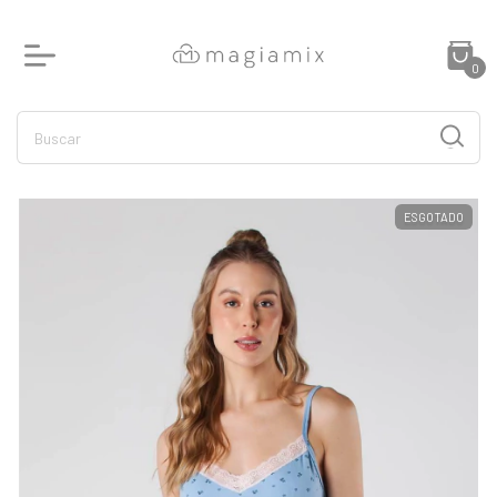
0
ESGOTADO