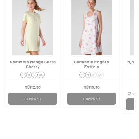
Camisola Manga Curta
Camisola Regata
Pijam
Cherry
Estrela
P
M
G
GG
P
M
G
GG
R$112,90
R$118,90
2
x
COMPRAR
COMPRAR