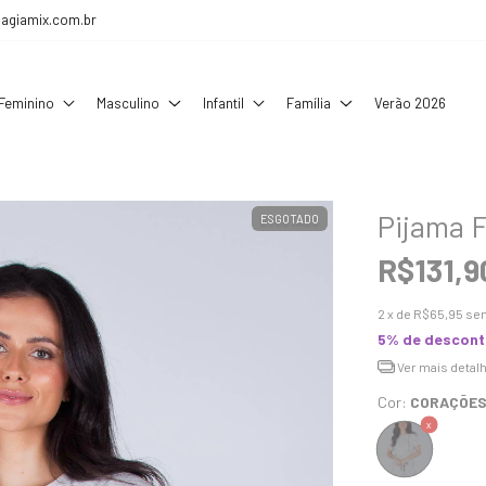
agiamix.com.br
Feminino
Masculino
Infantil
Família
Verão 2026
Pijama 
ESGOTADO
R$131,9
2
x de
R$65,95
sem
5% de descon
Ver mais detal
Cor:
CORAÇÕE