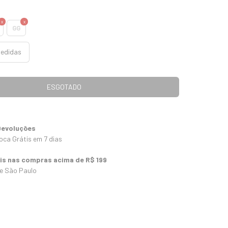
GG
medidas
Devoluções
oca Grátis em 7 dias
tis nas compras acima de R$ 199
 e São Paulo