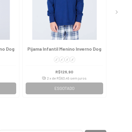
rno Dog
Pijama Infantil Menino Inverno Dog
Pijama I
2
4
6
8
R$126,90
2
x de
R$63,45
sem juros
ESGOTADO