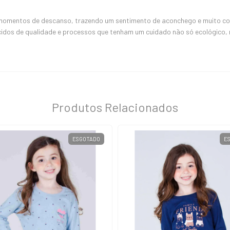
 momentos de descanso, trazendo um sentimento de aconchego e muito conf
cidos de qualidade e processos que tenham um cuidado não só ecológico
Produtos Relacionados
ESGOTADO
E