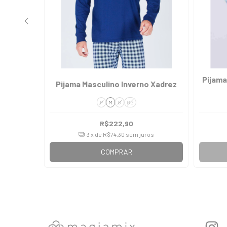
nverno
Pijama
Pijama Masculino Inverno Xadrez
P
M
G
GG
R$222,90
os
3
x de
R$74,30
sem juros
COMPRAR