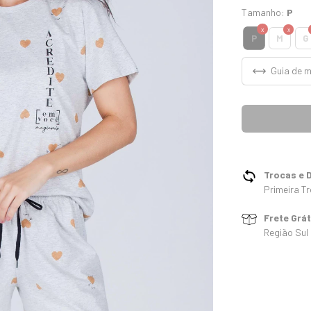
Tamanho:
P
P
M
G
Guia de 
Trocas e 
Primeira Tr
Frete Grá
Região Sul