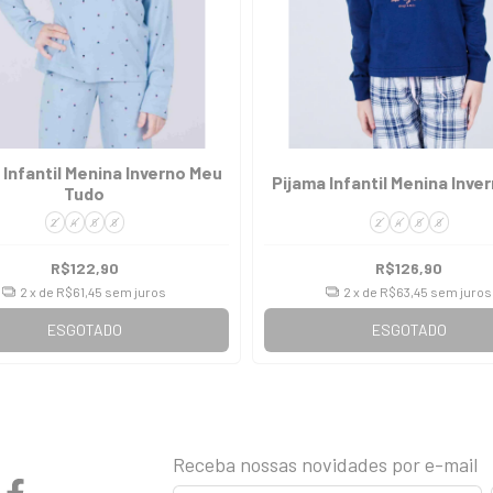
 Infantil Menina Inverno Meu
Pijama Infantil Menina Inve
Tudo
2
4
6
8
2
4
6
8
R$122,90
R$126,90
2
x de
R$61,45
sem juros
2
x de
R$63,45
sem juros
ESGOTADO
ESGOTADO
Receba nossas novidades por e-mail