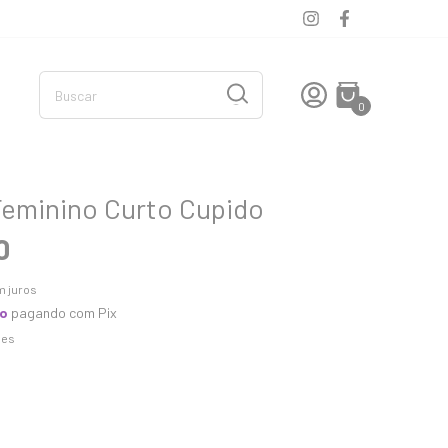
0
Feminino Curto Cupido
0
 juros
to
pagando com Pix
hes
S