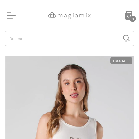
0
ESGOTADO