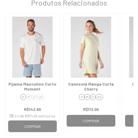
Produtos Relacionados
Pijama Masculino Curto
Camisola Manga Curta
Ca
Moment
Cherry
P
M
G
GG
P
M
G
GG
R$142,90
R$112,90
2
x de
R$71,45
sem juros
COMPRAR
COMPRAR