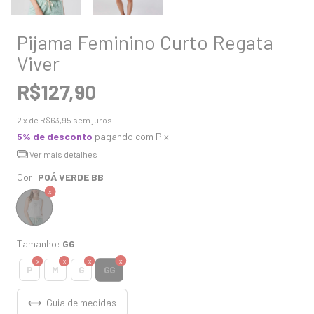
Pijama Feminino Curto Regata
Viver
R$127,90
2
x de
R$63,95
sem juros
5% de desconto
pagando com Pix
Ver mais detalhes
Cor:
POÁ VERDE BB
Tamanho:
GG
GG
P
M
G
Guia de medidas