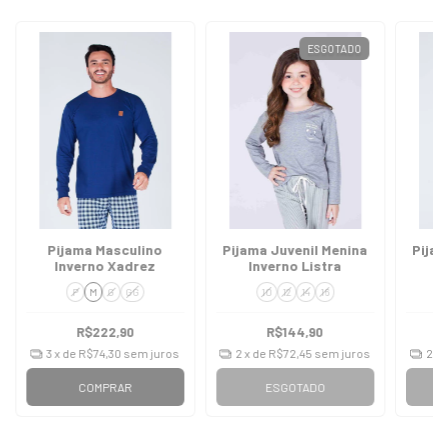
ESGOTADO
Pijama Masculino
Pijama Juvenil Menina
Pijam
Inverno Xadrez
Inverno Listra
P
M
G
GG
10
12
14
16
R$222,90
R$144,90
3
x de
R$74,30
sem juros
2
x de
R$72,45
sem juros
2
x 
COMPRAR
ESGOTADO