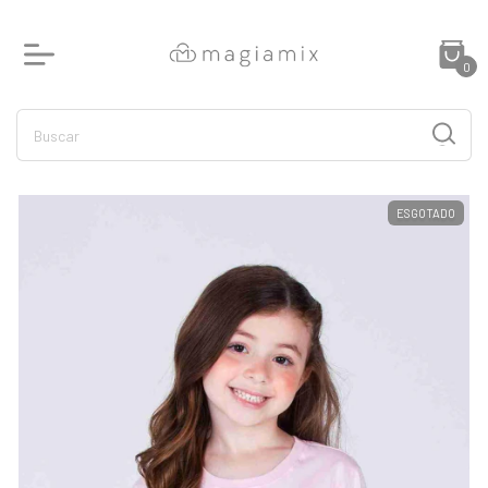
0
ESGOTADO