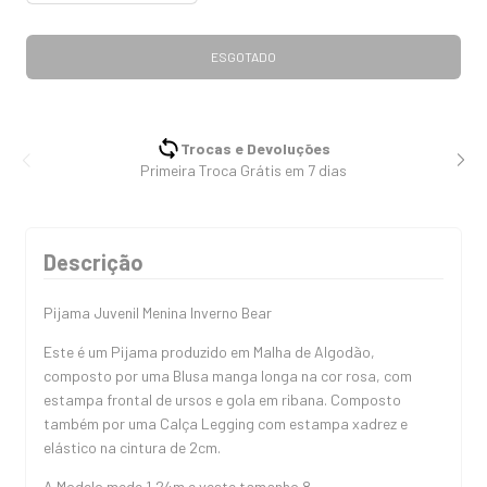
Trocas e Devoluções
Primeira Troca Grátis em 7 dias
Descrição
Pijama Juvenil Menina Inverno Bear
Este é um Pijama produzido em Malha de Algodão,
composto por uma Blusa manga longa na cor rosa, com
estampa frontal de ursos e gola em ribana. Composto
também por uma Calça Legging com estampa xadrez e
elástico na cintura de 2cm.
A Modelo mede 1,24m e veste tamanho 8.