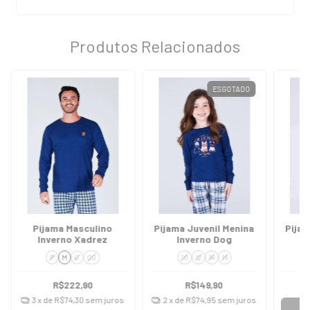
Produtos Relacionados
ESGOTADO
Pijama Masculino
Pijama Juvenil Menina
Pijam
Inverno Xadrez
Inverno Dog
I
P
M
G
GG
10
12
14
16
R$222,90
R$149,90
3
x de
R$74,30
sem juros
2
x de
R$74,95
sem juros