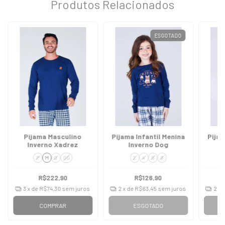
Produtos Relacionados
ESGOTADO
Pijama Masculino
Pijama Infantil Menina
Pijam
Inverno Xadrez
Inverno Dog
P
M
G
GG
2
4
6
8
R$222,90
R$126,90
3
x de
R$74,30
sem juros
2
x de
R$63,45
sem juros
2
x 
COMPRAR
ESGOTADO