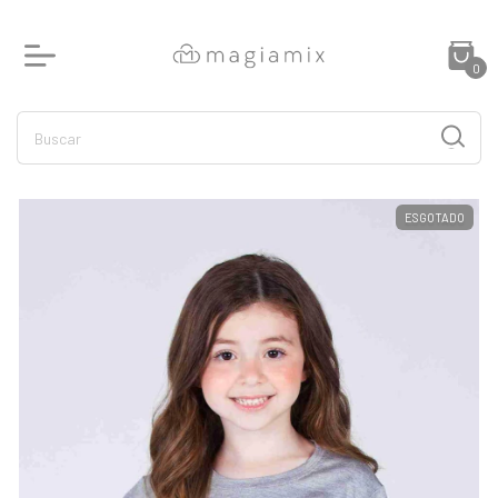
0
ESGOTADO