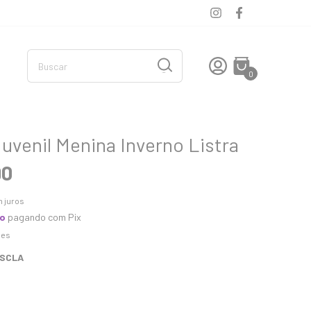
0
uvenil Menina Inverno Listra
90
 juros
to
pagando com Pix
hes
ESCLA