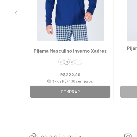
Inverno
Pija
Pijama Masculino Inverno Xadrez
P
M
G
GG
R$222,90
os
3
x de
R$74,30
sem juros
COMPRAR