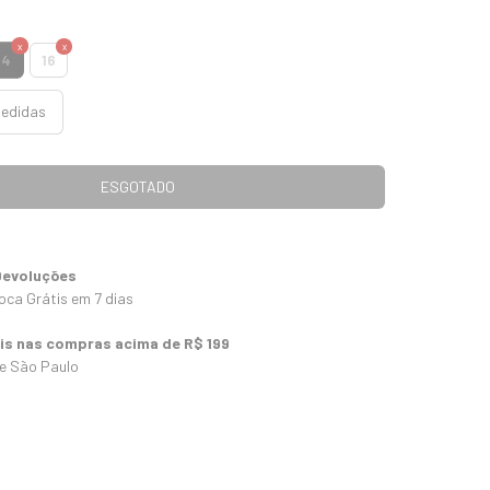
14
16
medidas
Devoluções
oca Grátis em 7 dias
tis nas compras acima de R$ 199
 e São Paulo