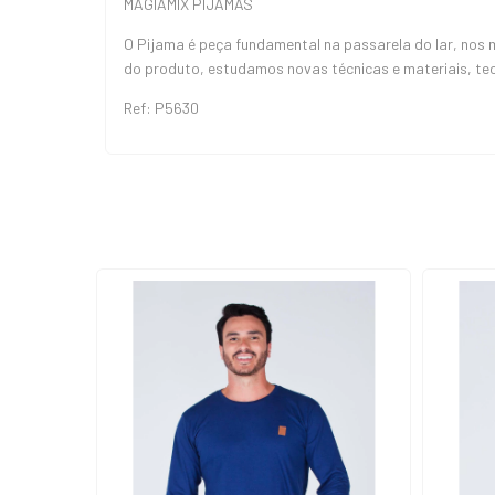
MAGIAMIX PIJAMAS
O Pijama é peça fundamental na passarela do lar, nos
do produto, estudamos novas técnicas e materiais, te
Ref: P5630
ESGOTADO