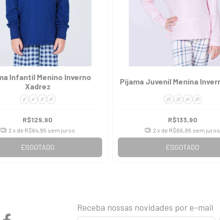
ma Infantil Menino Inverno
Pijama Juvenil Menina Inver
Xadrez
2
4
6
8
10
12
14
16
R$129,90
R$133,90
2
x de
R$64,95
sem juros
2
x de
R$66,95
sem juros
ESGOTADO
ESGOTADO
Receba nossas novidades por e-mail