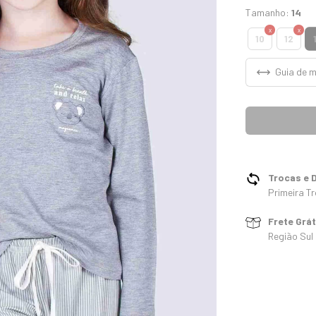
Tamanho:
14
10
12
Guia de 
Trocas e 
Primeira Tr
Frete Grá
Região Sul