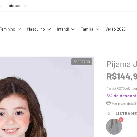
agiamix.com.br
Feminino
Masculino
Infantil
Família
Verão 2026
Pijama J
ESGOTADO
R$144,
2
x de
R$72,45
sem
5% de descon
Ver mais detal
Cor:
LISTRA M