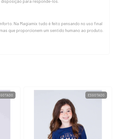
 disposição para responde-los.
orto. Na Magiamix tudo é feito pensando no uso final
, mas que proporcionem um sentido humano ao produto.
SGOTADO
ESGOTADO