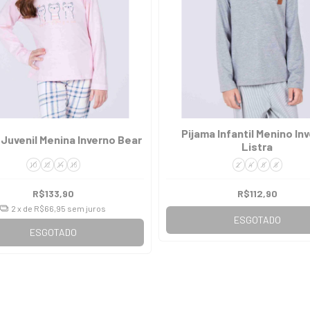
Pijama Infantil Menino In
 Juvenil Menina Inverno Bear
Listra
10
12
14
16
2
4
6
8
R$133,90
R$112,90
2
x de
R$66,95
sem juros
ESGOTADO
ESGOTADO