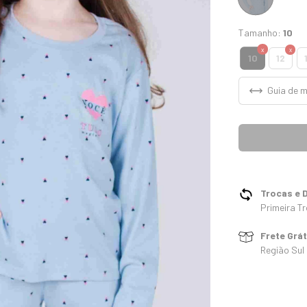
Tamanho:
10
10
12
Guia de 
Trocas e 
Primeira Tr
Frete Grá
Região Sul