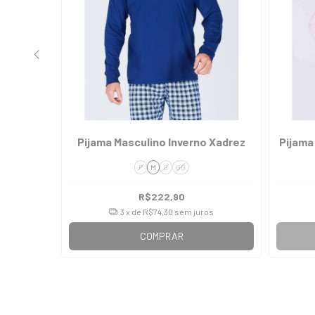
erno Bear
Pijama Masculino Inverno Xadrez
Pijama
P
M
G
GG
R$222,90
3
x de
R$74,30
sem juros
COMPRAR