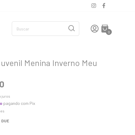
0
Juvenil Menina Inverno Meu
0
 juros
to
pagando com Pix
hes
 DUE