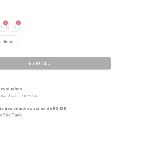
14
16
medidas
Devoluções
oca Grátis em 7 dias
tis nas compras acima de R$ 199
 e São Paulo