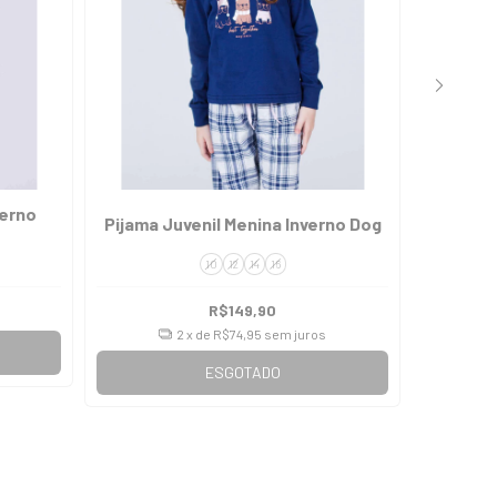
verno
Pijama
Pijama Juvenil Menina Inverno Dog
10
12
14
16
R$149,90
2
x de
R$74,95
sem juros
ESGOTADO