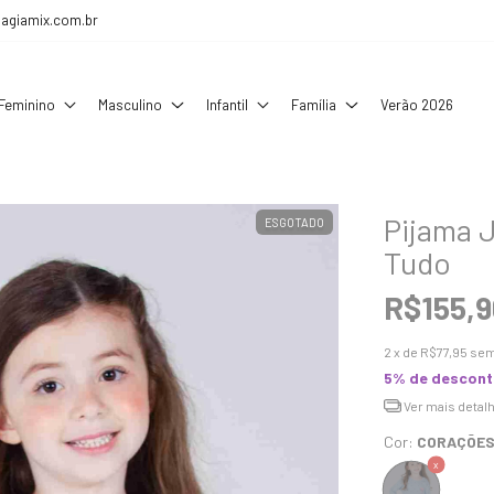
agiamix.com.br
Feminino
Masculino
Infantil
Família
Verão 2026
Pijama 
ESGOTADO
Tudo
R$155,9
2
x de
R$77,95
sem
5% de descon
Ver mais detal
Cor:
CORAÇÕES