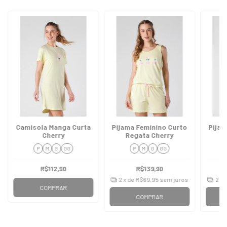
Camisola Manga Curta
Pijama Feminino Curto
Pijam
Cherry
Regata Cherry
P
M
G
GG
P
M
G
GG
R$112,90
R$139,90
2
x de
R$69,95
sem juros
2
x 
COMPRAR
COMPRAR