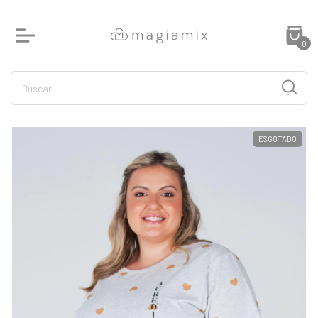
0
ESGOTADO