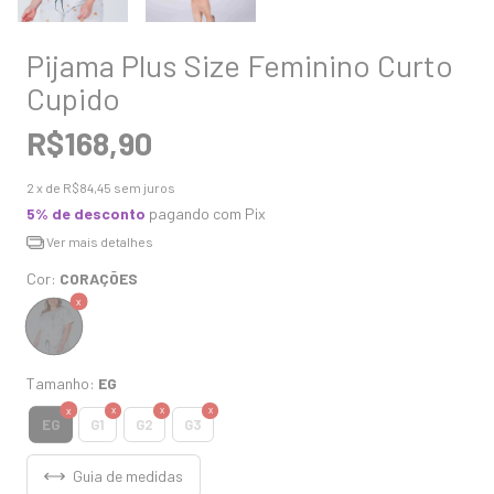
Pijama Plus Size Feminino Curto
Cupido
R$168,90
2
x de
R$84,45
sem juros
5% de desconto
pagando com Pix
Ver mais detalhes
Cor:
CORAÇÕES
Tamanho:
EG
EG
G1
G2
G3
Guia de medidas