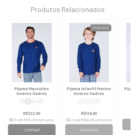
Produtos Relacionados
ESGOTADO
Pijama Masculino
Pijama Infantil Menino
Pijam
Inverno Xadrez
Inverno Xadrez
I
P
M
G
GG
2
4
6
8
R$222,90
R$129,90
3
x de
R$74,30
sem juros
2
x de
R$64,95
sem juros
COMPRAR
ESGOTADO