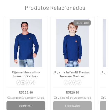
Produtos Relacionados
ESGOTADO
Pijama Masculino
Pijama Infantil Menino
Pijam
Inverno Xadrez
Inverno Xadrez
P
M
G
GG
2
4
6
8
R$222,90
R$129,90
3
x de
R$74,30
sem juros
2
x de
R$64,95
sem juros
2
x 
COMPRAR
ESGOTADO