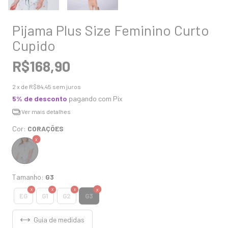
Pijama Plus Size Feminino Curto
Cupido
R$168,90
2
x de
R$84,45
sem juros
5% de desconto
pagando com Pix
Ver mais detalhes
Cor:
CORAÇÕES
Tamanho:
G3
G3
EG
G1
G2
Guia de medidas