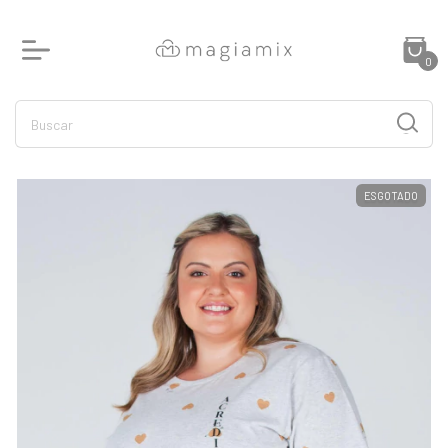
0
ESGOTADO