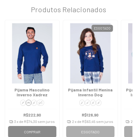
Produtos Relacionados
ESGOTADO
Pijama Masculino
Pijama Infantil Menina
Pijam
Inverno Xadrez
Inverno Dog
In
P
M
G
GG
2
4
6
8
R$222,90
R$126,90
3
x de
R$74,30
sem juros
2
x de
R$63,45
sem juros
2
x
COMPRAR
ESGOTADO