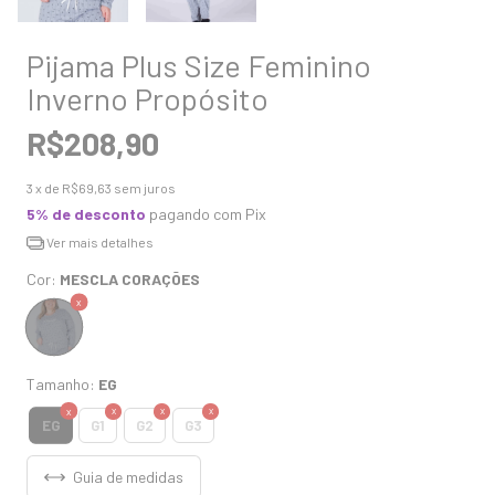
Pijama Plus Size Feminino
Inverno Propósito
R$208,90
3
x de
R$69,63
sem juros
5% de desconto
pagando com Pix
Ver mais detalhes
Cor:
MESCLA CORAÇÕES
Tamanho:
EG
EG
G1
G2
G3
Guia de medidas