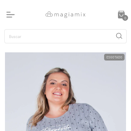
0
ESGOTADO