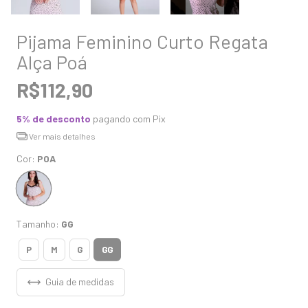
Pijama Feminino Curto Regata
Alça Poá
R$112,90
5% de desconto
pagando com Pix
Ver mais detalhes
Cor:
POA
Tamanho:
GG
GG
P
M
G
Guia de medidas