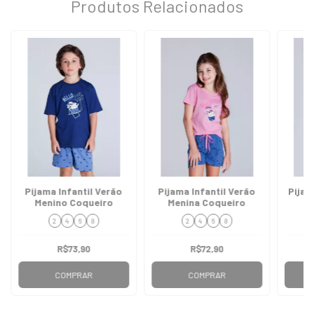
Produtos Relacionados
Pijama Infantil Verão
Pijama Infantil Verão
Pijam
Menino Coqueiro
Menina Coqueiro
2
4
6
8
2
4
6
8
R$73,90
R$72,90
COMPRAR
COMPRAR