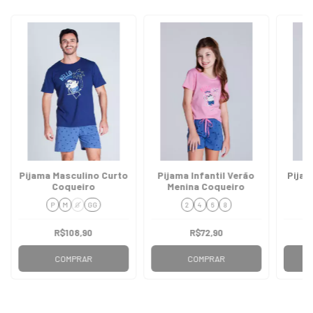
Pijama Masculino Curto
Pijama Infantil Verão
Pijam
Coqueiro
Menina Coqueiro
P
M
G
GG
2
4
6
8
R$108,90
R$72,90
COMPRAR
COMPRAR