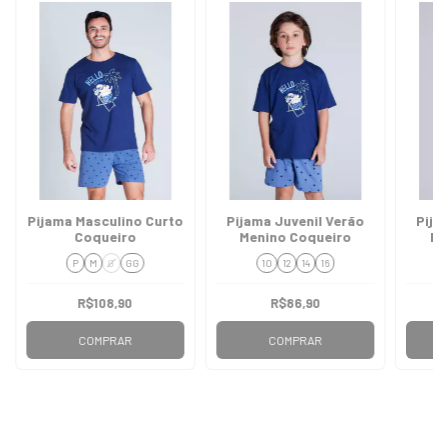
Pijama Masculino Curto
Pijama Juvenil Verão
Pija
Coqueiro
Menino Coqueiro
Me
P
M
G
GG
10
12
14
16
R$108,90
R$86,90
COMPRAR
COMPRAR