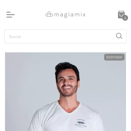
0
ESGOTADO