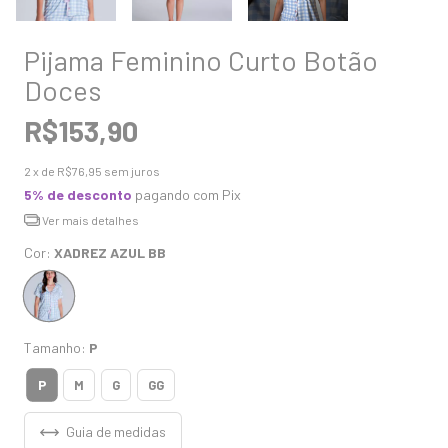
Pijama Feminino Curto Botão
Doces
R$153,90
2
x de
R$76,95
sem juros
5% de desconto
pagando com Pix
Ver mais detalhes
Cor:
XADREZ AZUL BB
Tamanho:
P
P
M
G
GG
Guia de medidas