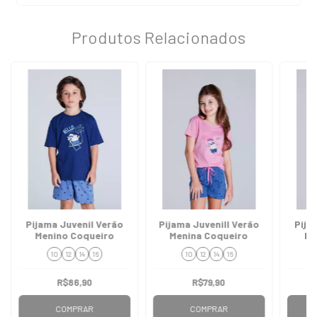
Produtos Relacionados
Pijama Juvenil Verão
Pijama Juvenill Verão
Pija
Menino Coqueiro
Menina Coqueiro
Me
10
12
14
16
10
12
14
16
R$86,90
R$79,90
COMPRAR
COMPRAR