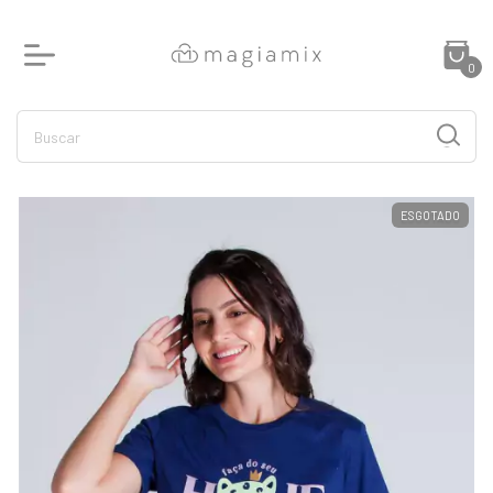
0
ESGOTADO