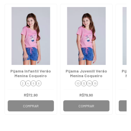
Pijama Infantil Verão
Pijama Juvenill Verão
Pija
Menina Coqueiro
Menina Coqueiro
Me
2
4
6
8
10
12
14
16
R$72,90
R$79,90
COMPRAR
COMPRAR