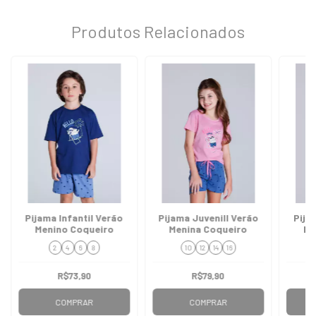
Produtos Relacionados
Pijama Infantil Verão
Pijama Juvenill Verão
Pija
Menino Coqueiro
Menina Coqueiro
Me
2
4
6
8
10
12
14
16
R$73,90
R$79,90
COMPRAR
COMPRAR