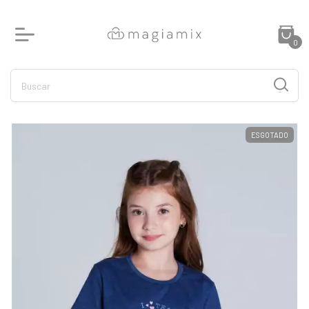
0
ESGOTADO