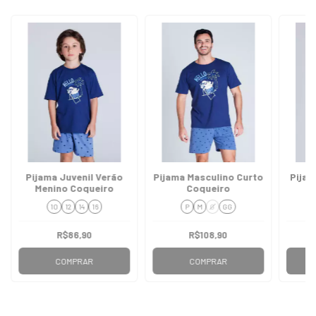
Pijama Juvenil Verão
Pijama Masculino Curto
Pijam
Menino Coqueiro
Coqueiro
10
12
14
16
P
M
G
GG
R$86,90
R$108,90
COMPRAR
COMPRAR