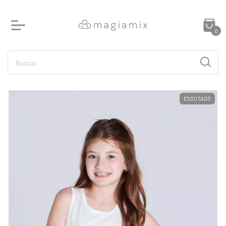
0
ESGOTADO