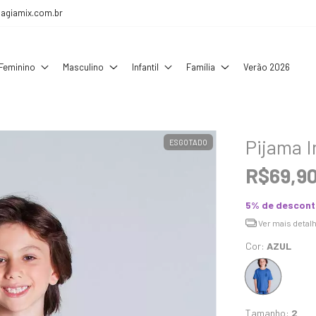
agiamix.com.br
Feminino
Masculino
Infantil
Família
Verão 2026
Pijama I
ESGOTADO
R$69,9
5% de descon
Ver mais detal
Cor:
AZUL
Tamanho:
2