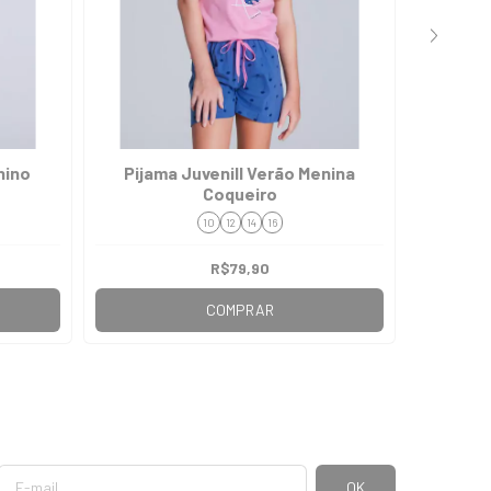
nino
Pijama Juvenill Verão Menina
Pijama
Coqueiro
10
12
14
16
R$79,90
COMPRAR