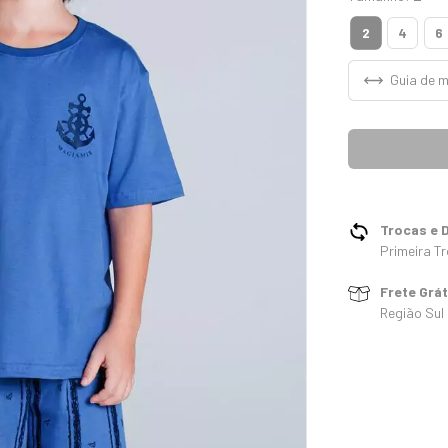
2
4
6
Guia de 
Trocas e 
Primeira Tr
Frete Grá
Região Sul