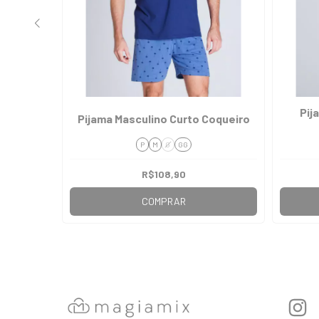
Menina
Pij
Pijama Masculino Curto Coqueiro
P
M
G
GG
R$108,90
COMPRAR