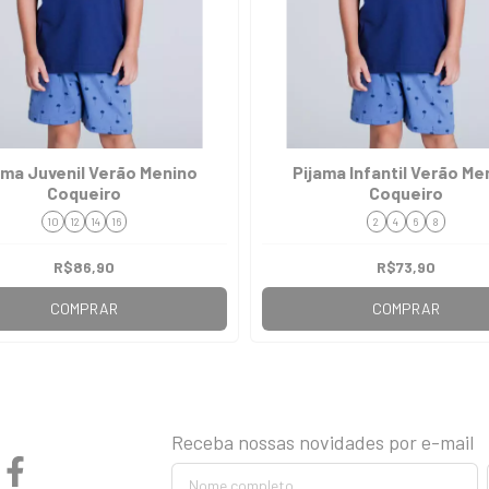
ama Juvenil Verão Menino
Pijama Infantil Verão Me
Coqueiro
Coqueiro
10
12
14
16
2
4
6
8
R$86,90
R$73,90
COMPRAR
COMPRAR
Receba nossas novidades por e-mail