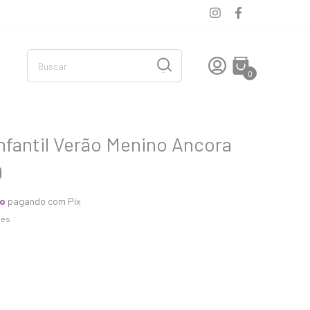
0
nfantil Verão Menino Ancora
0
to
pagando com Pix
hes