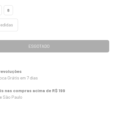
8
medidas
Devoluções
oca Grátis em 7 dias
tis nas compras acima de R$ 199
 e São Paulo