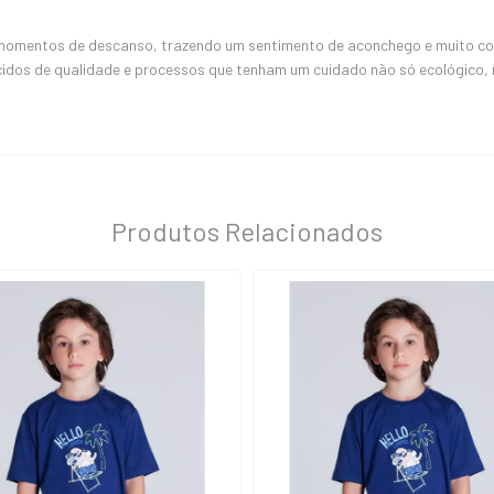
 momentos de descanso, trazendo um sentimento de aconchego e muito conf
cidos de qualidade e processos que tenham um cuidado não só ecológico
Produtos Relacionados