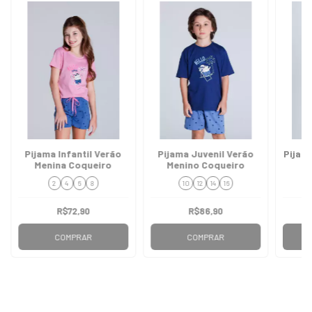
Pijama Infantil Verão
Pijama Juvenil Verão
Pijam
Menina Coqueiro
Menino Coqueiro
2
4
6
8
10
12
14
16
R$72,90
R$86,90
COMPRAR
COMPRAR