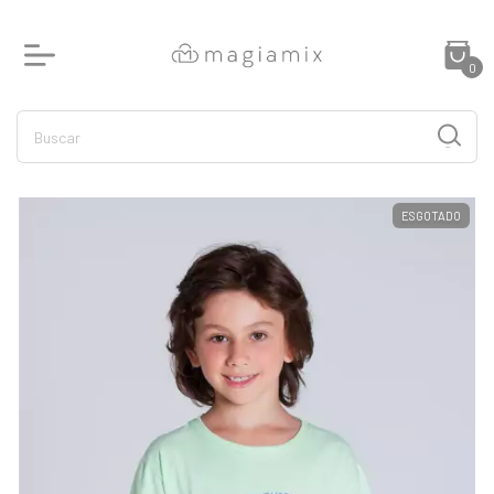
0
ESGOTADO