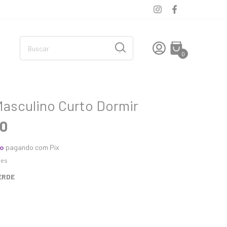
0
Masculino Curto Dormir
90
to
pagando com Pix
hes
ERDE