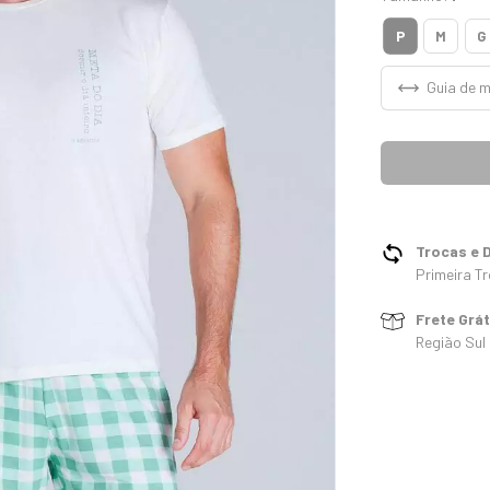
P
M
G
Guia de 
Trocas e 
Primeira Tr
Frete Grá
Região Sul