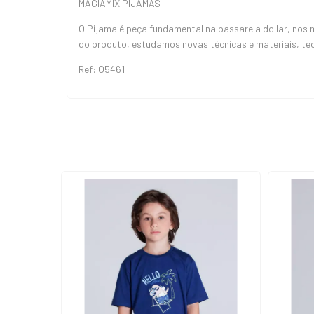
MAGIAMIX PIJAMAS
O Pijama é peça fundamental na passarela do lar, nos
do produto, estudamos novas técnicas e materiais, te
Ref: O5461
ESGOTADO