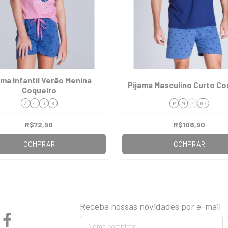
ama Infantil Verão Menina
Pijama Masculino Curto Co
Coqueiro
2
4
6
8
P
M
G
GG
R$72,90
R$108,90
COMPRAR
COMPRAR
Receba nossas novidades por e-mail