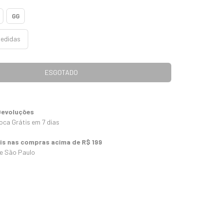
GG
medidas
Devoluções
oca Grátis em 7 dias
tis nas compras acima de R$ 199
 e São Paulo