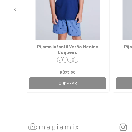
Menina
Pijama Infantil Verão Menino
Pij
Coqueiro
2
4
6
8
R$73,90
COMPRAR