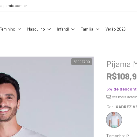
agiamix.com.br
Feminino
Masculino
Infantil
Família
Verão 2026
Pijama 
ESGOTADO
R$108,
5% de descon
Ver mais detal
Cor:
XADREZ V
Tamanho:
P