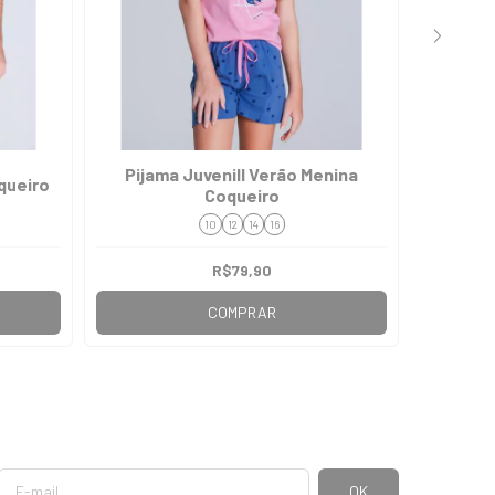
Pijama Juvenill Verão Menina
Pija
queiro
Coqueiro
10
12
14
16
R$79,90
COMPRAR